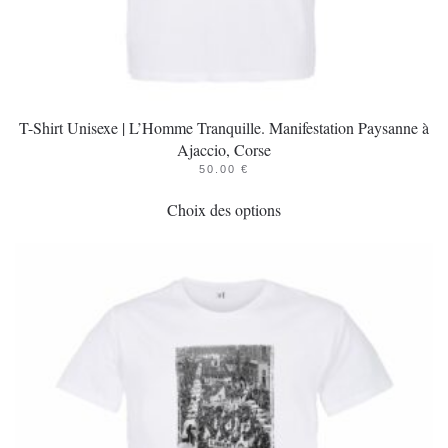
produit
T-Shirt Unisexe | L’Homme Tranquille. Manifestation Paysanne à
Ajaccio, Corse
50.00
€
Ce
Choix des options
produit
a
plusieurs
variations.
Les
options
peuvent
être
choisies