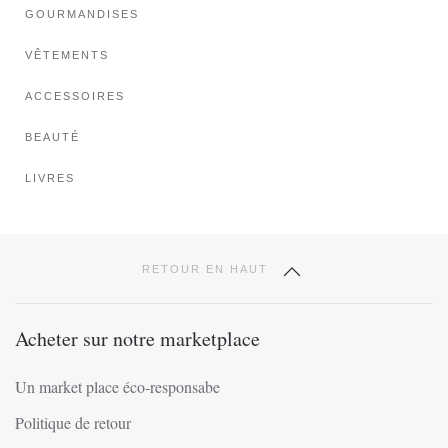
GOURMANDISES
être
choisies
VÊTEMENTS
sur
ACCESSOIRES
la
page
BEAUTÉ
du
produit
LIVRES
RETOUR EN HAUT
Acheter sur notre marketplace
Un market place éco-responsabe
Politique de retour