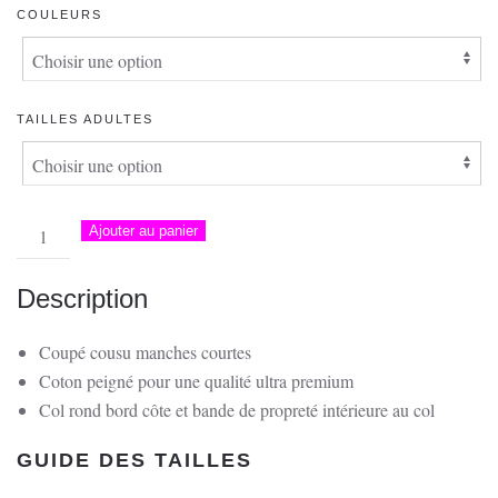
COULEURS
TAILLES ADULTES
quantité
Ajouter au panier
de
T-
Description
Shirt
Unisexe
Coupé cousu manches courtes
|
Coton peigné pour une qualité ultra premium
Barque
Col rond bord côte et bande de propreté intérieure au col
à
Santa
GUIDE DES TAILLES
Giulia,