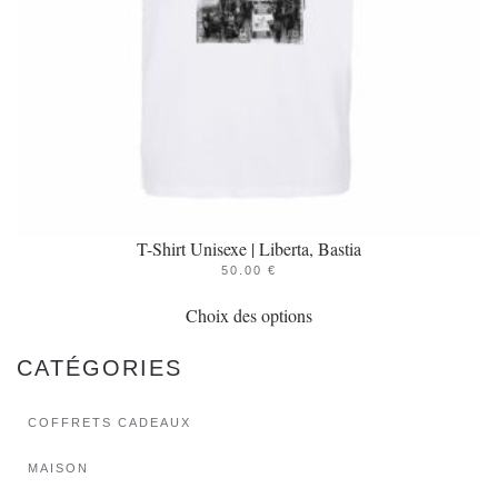
sur
la
page
du
produit
T-Shirt Unisexe | Liberta, Bastia
50.00
€
Ce
Choix des options
produit
a
CATÉGORIES
plusieurs
variations.
COFFRETS CADEAUX
Les
options
MAISON
peuvent