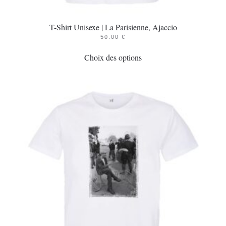
T-Shirt Unisexe | La Parisienne, Ajaccio
50.00
€
Ce
Choix des options
produit
a
plusieurs
variations.
Les
options
peuvent
être
choisies
sur
la
page
du