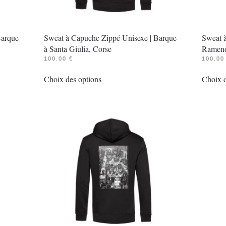
la
page
du
Barque
Sweat à Capuche Zippé Unisexe | Barque
Sweat 
produit
à Santa Giulia, Corse
Ramenda
100.00
€
100.0
Ce
Choix des options
Choix d
produit
a
plusieurs
variations.
Les
options
peuvent
être
choisies
sur
la
page