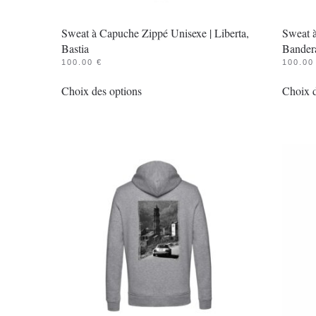
du
Sweat à Capuche Zippé Unisexe | Liberta,
Sweat 
produit
Bastia
Bander
100.00
€
100.0
Ce
Choix des options
Choix d
produit
a
plusieurs
variations.
Les
options
peuvent
être
choisies
sur
la
page
du