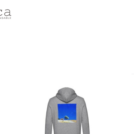
rié
ar
opularité