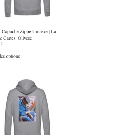
à Capuche Zippé Unisexe | La
de Cartes, Olivese
0
€
Ce
es options
produit
a
plusieurs
variations.
Les
options
peuvent
être
choisies
sur