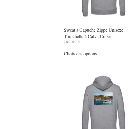
Sweat à Capuche Zippé Unisexe |
Trinichellu à Calvi, Corse
100.00
€
Ce
Choix des options
produit
a
plusieurs
variations.
Les
options
peuvent
être
choisies
sur