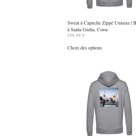
la
page
du
Sweat à Capuche Zippé Unisexe | 
produit
à Santa Giulia, Corse
100.00
€
Ce
Choix des options
produit
a
plusieurs
variations.
Les
options
peuvent
être
choisies
sur
la
page