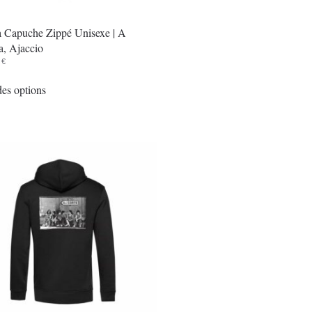
du
à Capuche Zippé Unisexe | A
produit
a, Ajaccio
0
€
Ce
es options
produit
a
plusieurs
variations.
Les
options
peuvent
être
choisies
sur
la
page
du