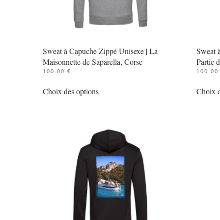
Sweat à Capuche Zippé Unisexe | La
Sweat 
Maisonnette de Saparella, Corse
Partie 
100.00
€
100.0
Ce
Choix des options
Choix d
produit
a
plusieurs
variations.
Les
options
peuvent
être
choisies
sur