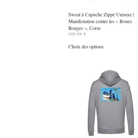
du
Sweat à Capuche Zippé Unisexe |
produit
Manifestation contre les « Boues
Rouges », Corse
100.00
€
Ce
Choix des options
produit
a
plusieurs
variations.
Les
options
peuvent
être
choisies
sur
la
page