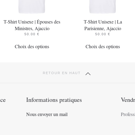
T-Shirt Unisexe | Épouses des
T-Shirt Unisexe | La
Ministres, Ajaccio
Parisienne, Ajaccio
50.00
€
50.00
€
Ce
Ce
Choix des options
Choix des options
produit
produit
a
a
plusieurs
plusieur
variations.
variatio
RETOUR EN HAUT
Les
Les
options
options
peuvent
peuvent
ace
Informations pratiques
Vendr
être
être
choisies
choisies
Nous envoyer un mail
Profess
sur
sur
la
la
page
page