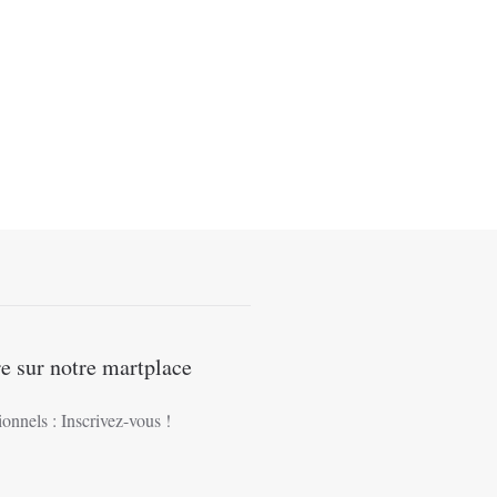
s
ns.
e sur notre martplace
ionnels : Inscrivez-vous !