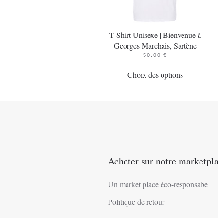
T-Shirt Unisexe | Bienvenue à
Georges Marchais, Sartène
50.00
€
Ce
Choix des options
produit
a
plusieurs
variations.
Les
options
peuvent
Acheter sur notre marketpl
être
choisies
Un market place éco-responsabe
sur
Politique de retour
la
page