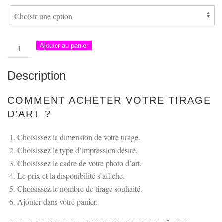
quantité
Ajouter au panier
de
Photo
Description
d'un
voilier
COMMENT ACHETER VOTRE TIRAGE
à
D’ART ?
Elpa
Nera
Choisissez la dimension de votre tirage.
en
Choisissez le type d’impression désiré.
Corse
Choisissez le cadre de votre photo d’art.
Le prix et la disponibilité s’affiche.
Choisissez le nombre de tirage souhaité.
Ajouter dans votre panier.