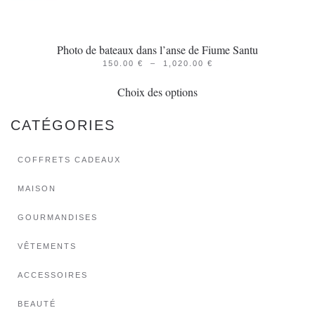
Photo de bateaux dans l’anse de Fiume Santu
PLAGE
150.00
€
–
1,020.00
€
Ce
DE
PRIX :
Choix des options
produit
150.00 €
À
a
1,020.00 €
CATÉGORIES
plusieurs
variations.
COFFRETS CADEAUX
Les
options
MAISON
peuvent
GOURMANDISES
être
choisies
VÊTEMENTS
sur
ACCESSOIRES
la
page
BEAUTÉ
du