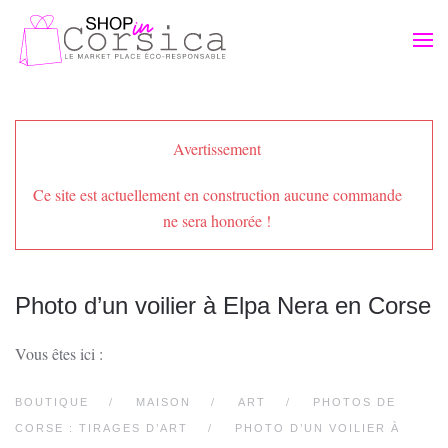
Passer au contenu principal
Avertissement
Ce site est actuellement en construction aucune commande
ne sera honorée !
Photo d’un voilier à Elpa Nera en Corse
Vous êtes ici :
BOUTIQUE
MAISON
ART
PHOTOS DE
CORSE : TIRAGES D’ART
PHOTO D’UN VOILIER À