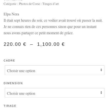
Catégorie :
Photos de Corse : Tirages d’art
Elpa Nera
Il était sept heures du soir, ce voilier avait trouvé où passer la nuit.
Je ne connais rien de ces personnes sinon que pour un instant
nous avons partager ce petit moment de grâce.
PLAGE
220.00
€
–
1,100.00
€
DE
PRIX :
CADRE
220.00 €
À
1,100.00 €
DIMENSION
TIRAGE