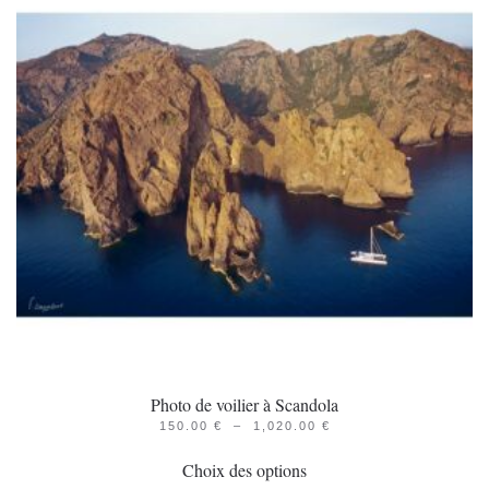
Photo de voilier à Scandola
PLAGE
150.00
€
–
1,020.00
€
Ce
DE
PRIX :
Choix des options
produit
150.00 €