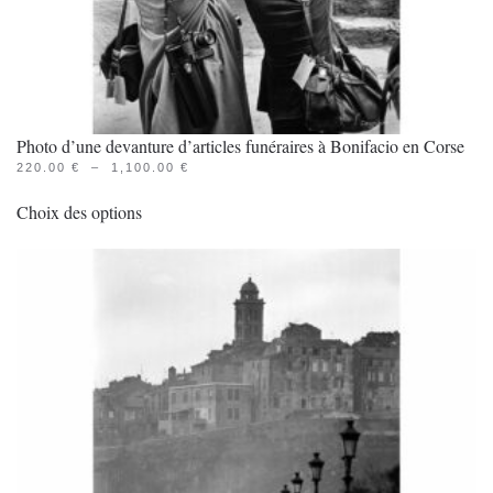
produit
Photo d’une devanture d’articles funéraires à Bonifacio en Corse
PLAGE
220.00
€
–
1,100.00
€
Ce
DE
PRIX :
Choix des options
produit
220.00 €
À
a
1,100.00 €
plusieurs
variations.
Les
options
peuvent
être
choisies
sur