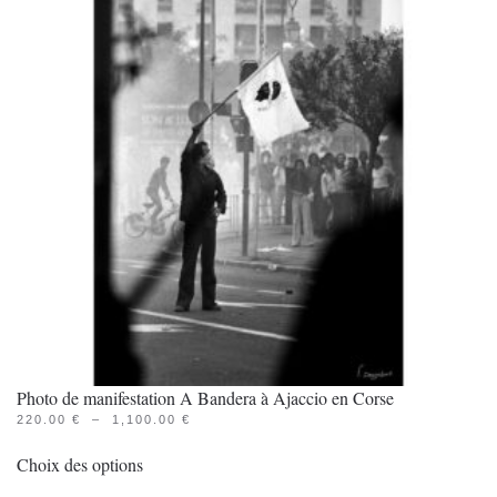
Les
options
peuvent
être
choisies
sur
la
page
du
produit
Photo de manifestation A Bandera à Ajaccio en Corse
PLAGE
220.00
€
–
1,100.00
€
Ce
DE
PRIX :
Choix des options
produit
220.00 €
À