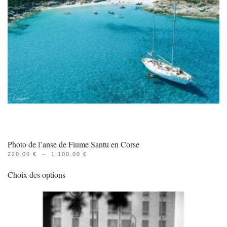
Photo de l’anse de Fiume Santu en Corse
PLAGE
220.00
€
–
1,100.00
€
Ce
DE
PRIX :
Choix des options
produit
220.00 €
À
a
1,100.00 €
plusieurs
variations.