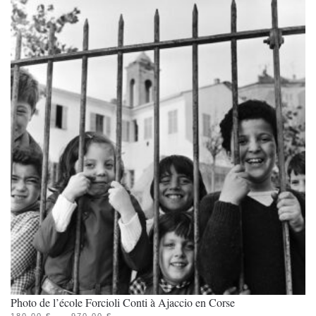
970.00 €
plusieurs
variations.
Les
options
peuvent
être
choisies
sur
la
page
du
produit
Photo de l’école Forcioli Conti à Ajaccio en Corse
PLAGE