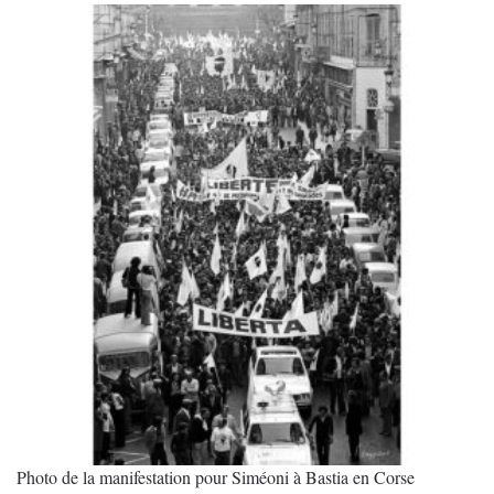
a
1,100.00 €
plusieurs
variations.
Les
options
peuvent
être
choisies
sur
la
page
du
produit
Photo de la manifestation pour Siméoni à Bastia en Corse