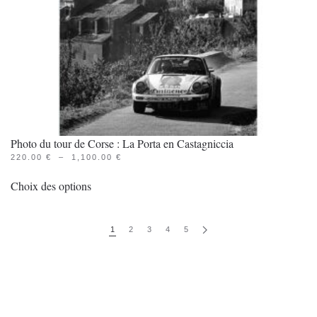
la
page
du
produit
Photo du tour de Corse : La Porta en Castagniccia
PLAGE
220.00
€
–
1,100.00
€
Ce
DE
PRIX :
Choix des options
produit
220.00 €
À
a
1,100.00 €
plusieurs
1
2
3
4
5
variations.
Les
options
peuvent