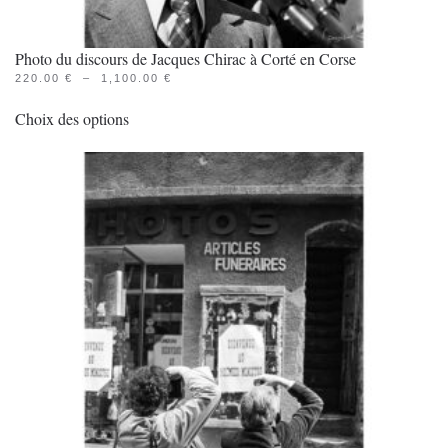
Photo du discours de Jacques Chirac à Corté en Corse
PLAGE
220.00
€
–
1,100.00
€
Ce
DE
PRIX :
Choix des options
produit
220.00 €
À
a
1,100.00 €
plusieurs
variations.
Les
options
peuvent
être
choisies
sur
la
page
du