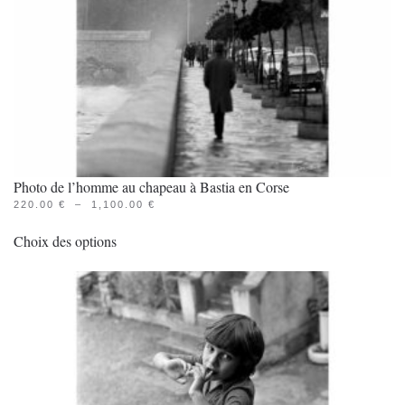
la
page
du
produit
Photo de l’homme au chapeau à Bastia en Corse
PLAGE
220.00
€
–
1,100.00
€
Ce
DE
PRIX :
Choix des options
produit
220.00 €
À
a
1,100.00 €
plusieurs
variations.
Les
options
peuvent