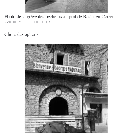
Photo de la grève des pêcheurs au port de Bastia en Corse
PLAGE
220.00
€
–
1,100.00
€
Ce
DE
PRIX :
Choix des options
produit
220.00 €
À
a
1,100.00 €
plusieurs
variations.
Les
options
peuvent
être
choisies
sur
la
page
du