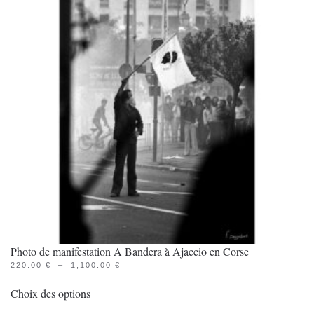
Les
options
peuvent
être
choisies
sur
la
page
du
produit
Photo de manifestation A Bandera à Ajaccio en Corse
PLAGE
220.00
€
–
1,100.00
€
Ce
DE
PRIX :
Choix des options
produit
220.00 €
À