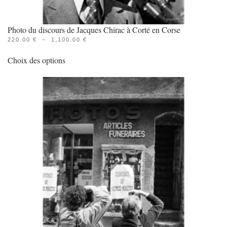
Photo du discours de Jacques Chirac à Corté en Corse
PLAGE
220.00
€
–
1,100.00
€
Ce
DE
PRIX :
Choix des options
produit
220.00 €
À
a
1,100.00 €
plusieurs
variations.
Les
options
peuvent
être
choisies
sur
la
page
du