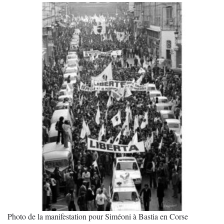
a
1,100.00 €
plusieurs
variations.
Les
options
peuvent
être
choisies
sur
la
page
du
produit
Photo de la manifestation pour Siméoni à Bastia en Corse