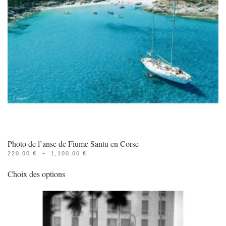
Photo de l’anse de Fiume Santu en Corse
PLAGE
220.00
€
–
1,100.00
€
Ce
DE
PRIX :
Choix des options
produit
220.00 €
À
a
1,100.00 €
plusieurs
variations.