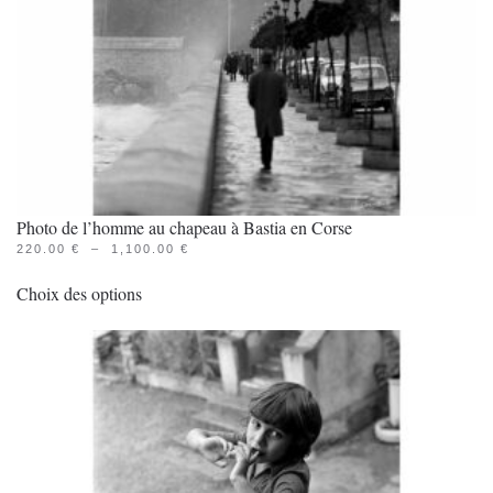
la
page
du
produit
Photo de l’homme au chapeau à Bastia en Corse
PLAGE
220.00
€
–
1,100.00
€
Ce
DE
PRIX :
Choix des options
produit
220.00 €
À
a
1,100.00 €
plusieurs
variations.
Les
options
peuvent