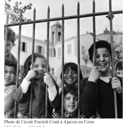
970.00 €
plusieurs
variations.
Les
options
peuvent
être
choisies
sur
la
page
du
produit
Photo de l’école Forcioli Conti à Ajaccio en Corse
PLAGE