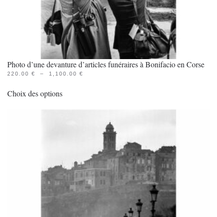
produit
Photo d’une devanture d’articles funéraires à Bonifacio en Corse
PLAGE
220.00
€
–
1,100.00
€
Ce
DE
PRIX :
Choix des options
produit
220.00 €
À
a
1,100.00 €
plusieurs
variations.
Les
options
peuvent
être
choisies
sur