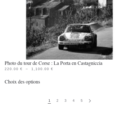
la
page
du
produit
Photo du tour de Corse : La Porta en Castagniccia
PLAGE
220.00
€
–
1,100.00
€
Ce
DE
PRIX :
Choix des options
produit
220.00 €
À
a
1,100.00 €
plusieurs
1
2
3
4
5
variations.
Les
options
peuvent