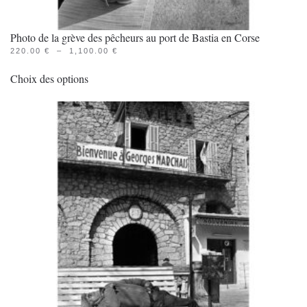
Photo de la grève des pêcheurs au port de Bastia en Corse
PLAGE
220.00
€
–
1,100.00
€
Ce
DE
PRIX :
Choix des options
produit
220.00 €
À
a
1,100.00 €
plusieurs
variations.
Les
options
peuvent
être
choisies
sur
la
page
du