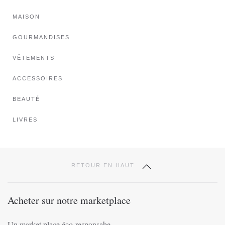
Les
options
MAISON
peuvent
GOURMANDISES
être
choisies
VÊTEMENTS
sur
ACCESSOIRES
la
page
BEAUTÉ
du
produit
LIVRES
RETOUR EN HAUT
Acheter sur notre marketplace
Un market place éco-responsabe