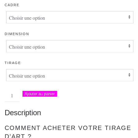
PRIX :
CADRE
220.00 €
À
1,100.00 €
DIMENSION
TIRAGE
quantité
Ajouter au panier
de
Photo
Description
d'art
–
COMMENT ACHETER VOTRE TIRAGE
Bagan
D’ART ?