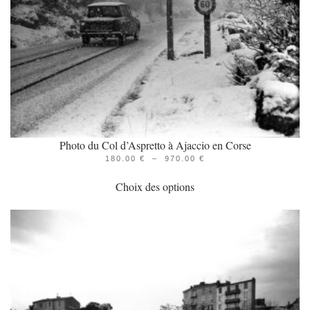
la
page
du
produit
Photo du Col d’Aspretto à Ajaccio en Corse
PLAGE
180.00
€
–
970.00
€
Ce
DE
PRIX :
Choix des options
produit
180.00 €
À
a
970.00 €
plusieurs
variations.
Les
options
peuvent