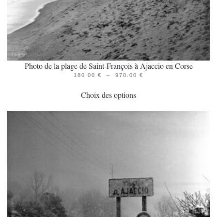
Photo de la plage de Saint-François à Ajaccio en Corse
PLAGE
180.00
€
–
970.00
€
Ce
DE
PRIX :
Choix des options
produit
180.00 €
À
a
970.00 €
plusieurs
variations.
Les
options
peuvent
être
choisies
sur