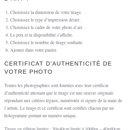
temples
–
Choisissez la dimension de votre tirage.
Birmanie
Choisissez le type d’impression désiré.
Myanmar
Choisissez le cadre de votre photo d’art.
Le prix et la disponibilité s’affiche.
Choisissez le nombre de tirage souhaité.
Ajouter dans votre panier.
CERTIFICAT D’AUTHENTICITÉ DE
VOTRE PHOTO
Toutes les photographies sont fournies avec leur certificat
d’authenticité attestant que le tirage est une oeuvre originale
répondant aux critères légaux, numérotée et signée de la main de
l’artiste. Le tirage et ce certificat sont certifiés chacun par un
hologramme portant un numéro unique.
Tirage en édition limitée : 30x40cm limité à 1000ex – 40x60cm