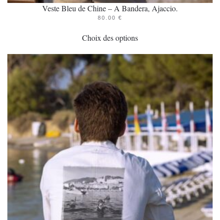
Veste Bleu de Chine – A Bandera, Ajaccio.
80.00
€
Ce
Choix des options
produit
a
plusieurs
variations.
Les
options
peuvent
être
choisies
sur
la
page
du
produit