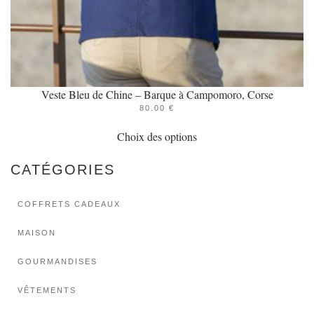
Veste Bleu de Chine – Barque à Campomoro, Corse
80.00
€
Ce
Choix des options
produit
a
CATÉGORIES
plusieurs
variations.
COFFRETS CADEAUX
Les
options
MAISON
peuvent
GOURMANDISES
être
choisies
VÊTEMENTS
sur