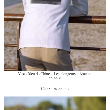
Veste Bleu de Chine – Les plongeurs à Ajaccio.
80.00
€
Ce
Choix des options
produit
a
plusieurs
variations.