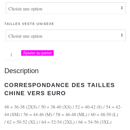
TAILLES VESTE UNISEXE
quantité
Ajouter au panier
de
Veste
Description
Bleu
de
CORRESPONDANCE DES TAILLES
Chine
CHINE VERS EURO
–
Arrivée
48 = 36-38 (2XS) / 50 = 38-40 (XS) / 52 = 40-42 (S) / 54 = 42-
du
44 (SM) / 56 = 44-46 (M) / 58 = 46-48 (ML) / 60 = 48-50 (L)
Tour
/ 62 = 50-52 (XL) / 64 = 52-54 (2XL) / 66 = 54-56 (3XL)
de