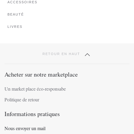
ACCESSOIRES
la
page
BEAUTÉ
du
produit
LIVRES
RETOUR EN HAUT
Acheter sur notre marketplace
Un market place éco-responsabe
Politique de retour
Informations pratiques
Nous envoyer un mail