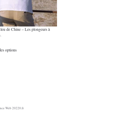
leu de Chine – Les plongeurs à
.
€
Ce
es options
produit
a
plusieurs
variations.
Les
options
peuvent
être
choisies
gence Web 20220.fr
sur