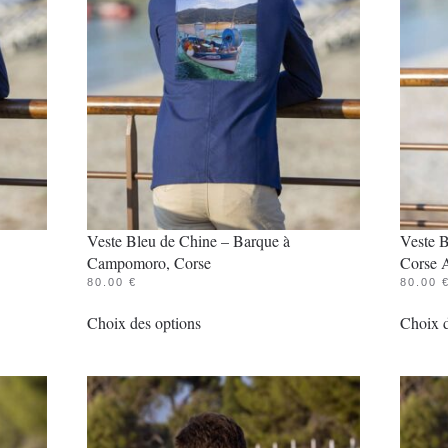
Veste Bleu de Chine – Barque à
Veste B
Campomoro, Corse
Corse 
80.00
€
80.00
Ce
Choix des options
Choix d
produit
a
plusieurs
variations.
Les