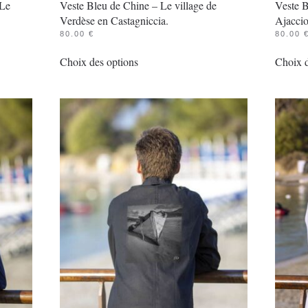
 Le
Veste Bleu de Chine – Le village de
Veste 
Verdèse en Castagniccia.
Ajaccio
80.00
€
80.00
Ce
Choix des options
Choix d
produit
a
plusieurs
variations.
Les
options
peuvent
être
choisies
sur
la
page
du
produit