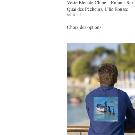
Veste Bleu de Chine – Enfants Sur
Quai des Pêcheurs, L’Île Rousse
80.00
€
Ce
Choix des options
produit
a
plusieurs
variations.
Les
options
peuvent
être
choisies
sur
la
page
du
produit