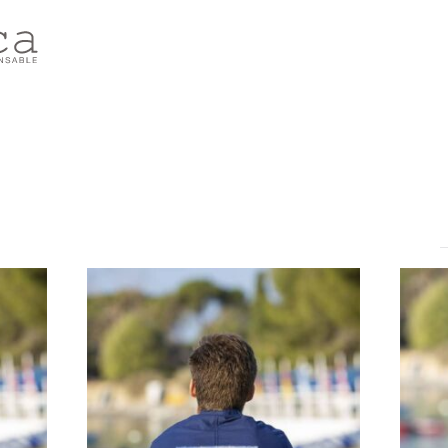
rié
ar
opularité