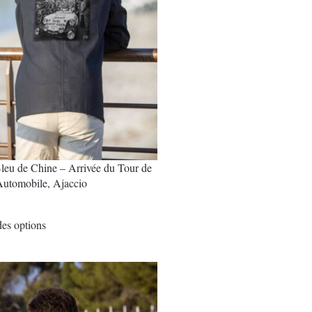
leu de Chine – Arrivée du Tour de
Automobile, Ajaccio
€
Ce
es options
produit
a
plusieurs
variations.
Les