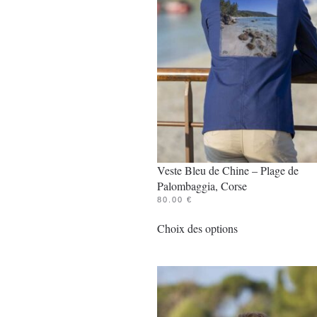
Veste Bleu de Chine – Plage de
Palombaggia, Corse
80.00
€
Ce
Choix des options
produit
a
plusieurs
variations.
Les