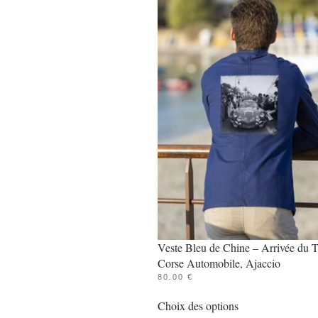
options
peuvent
être
choisies
sur
la
page
du
produit
Veste Bleu de Chine – Arrivée du 
Corse Automobile, Ajaccio
80.00
€
Ce
Choix des options
produit