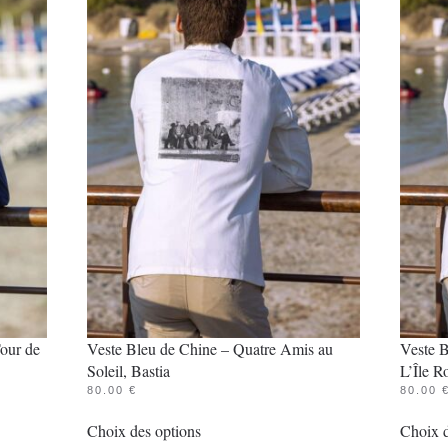
options
peuvent
être
choisies
sur
la
page
du
produit
Tour de
Veste Bleu de Chine – Quatre Amis au
Veste B
Soleil, Bastia
L’Île R
80.00
€
80.00
Ce
Choix des options
Choix d
produit