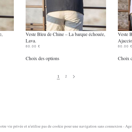
e,
Veste Bleu de Chine – La barque échouée,
Veste B
Lava.
Ajaccio
80.00
€
80.00
Ce
Choix des options
Choix d
produit
a
plusieurs
1
2
variations.
Les
options
peuvent
être
choisies
votre vie privée et n'utilise pas de cookie pour une navigation sans connexion - A
sur