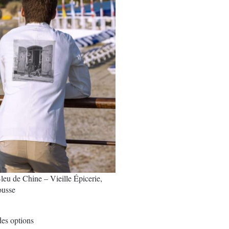
options
peuvent
être
choisies
sur
la
page
du
produit
leu de Chine – Vieille Épicerie,
ousse
€
Ce
es options
produit