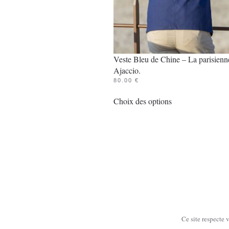
Veste Bleu de Chine – La parisienn
Ajaccio.
80.00
€
Ce
Choix des options
produit
a
plusieurs
variations.
Les
options
peuvent
être
choisies
Ce site respecte 
sur