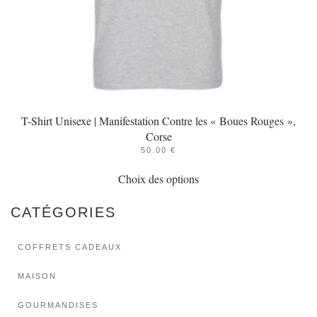
du
produit
T-Shirt Unisexe | Manifestation Contre les « Boues Rouges »,
Corse
50.00
€
Ce
Choix des options
produit
a
CATÉGORIES
plusieurs
variations.
COFFRETS CADEAUX
Les
options
MAISON
peuvent
GOURMANDISES
être