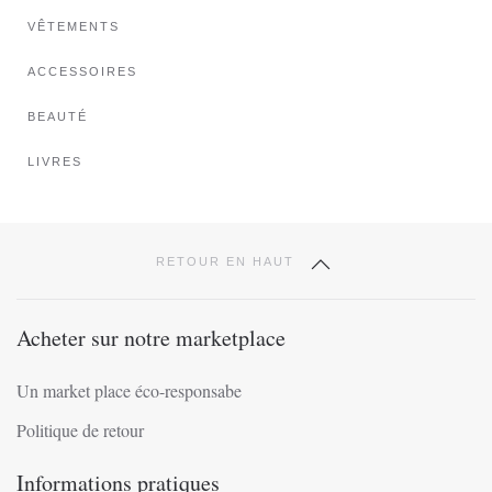
choisies
VÊTEMENTS
sur
ACCESSOIRES
la
page
BEAUTÉ
du
produit
LIVRES
RETOUR EN HAUT
Acheter sur notre marketplace
Un market place éco-responsabe
Politique de retour
Informations pratiques