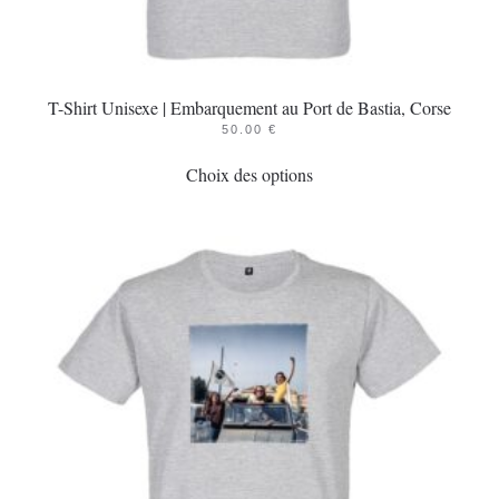
T-Shirt Unisexe | Embarquement au Port de Bastia, Corse
50.00
€
Ce
Choix des options
produit
a
plusieurs
variations.
Les
options
peuvent
être
choisies
sur
la
page