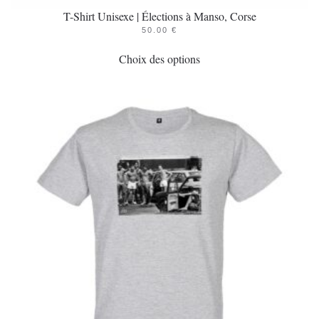
T-Shirt Unisexe | Élections à Manso, Corse
50.00
€
Ce
Choix des options
produit
a
plusieurs
variations.
Les
options
peuvent
être
choisies
sur
la
page
du
produit