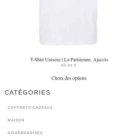
page
du
produit
T-Shirt Unisexe | La Parisienne, Ajaccio
50.00
€
Ce
Choix des options
produit
a
CATÉGORIES
plusieurs
variations.
COFFRETS CADEAUX
Les
options
MAISON
peuvent
GOURMANDISES
être