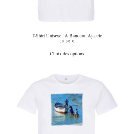
T-Shirt Unisexe | A Bandera, Ajaccio
50.00
€
Ce
Choix des options
produit
a
plusieurs
variations.
Les
options
peuvent
être
choisies
sur
la