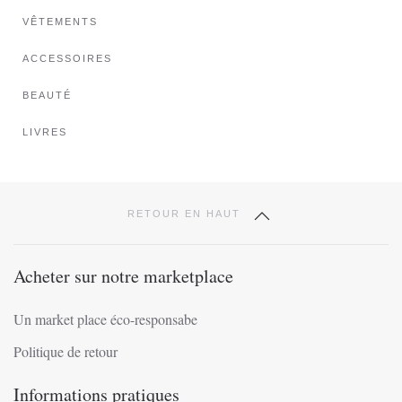
choisies
VÊTEMENTS
sur
ACCESSOIRES
la
page
BEAUTÉ
du
produit
LIVRES
RETOUR EN HAUT
Acheter sur notre marketplace
Un market place éco-responsabe
Politique de retour
Informations pratiques