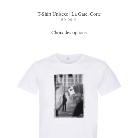
T-Shirt Unisexe | La Gare, Corte
50.00
€
Ce
Choix des options
produit
a
plusieurs
variations.
Les
options
peuvent
être
choisies
sur
la
page
du
produit