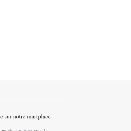
s
ns.
e sur notre martplace
ionnels : Inscrivez-vous !