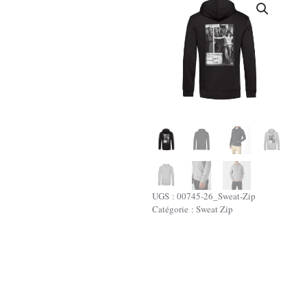
UGS :
00745-26_Sweat-Zip
Catégorie :
Sweat Zip