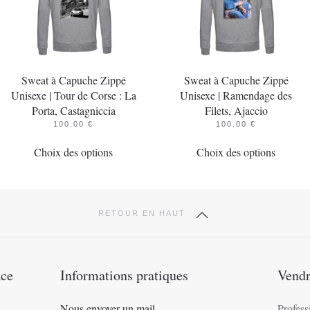
Sweat à Capuche Zippé
Sweat à Capuche Zippé
Unisexe | Tour de Corse : La
Unisexe | Ramendage des
Porta, Castagniccia
Filets, Ajaccio
100.00
€
100.00
€
Ce
Ce
Choix des options
Choix des options
produit
produit
a
a
plusieurs
plusieur
variations.
variatio
RETOUR EN HAUT
Les
Les
options
options
peuvent
peuvent
ace
Informations pratiques
Vendr
être
être
choisies
choisies
Nous envoyer un mail
Profess