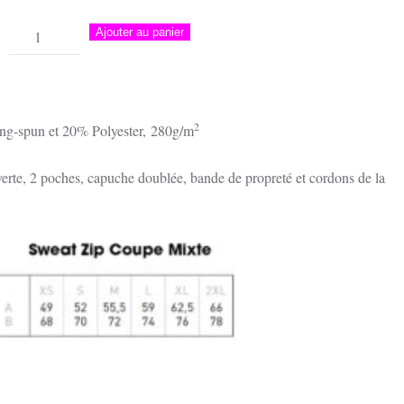
quantité
Ajouter au panier
de
Sweat
à
Capuche
2
ng-spun et 20% Polyester,
280g/m
Zippé
Unisexe
erte, 2 poches, capuche doublée, bande de propreté et cordons de la
|
Manifestation
des
Jeunes
Sartenais,
Ajaccio