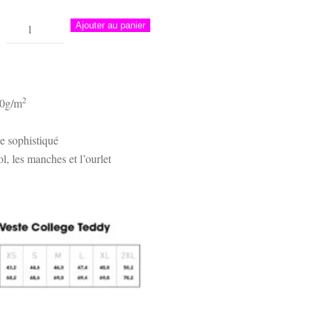
quantité
Ajouter au panier
de
Veste
College
Teddy
2
0g/m
|
L'Incendie,
e sophistiqué
Villanova
ol, les manches et l’ourlet