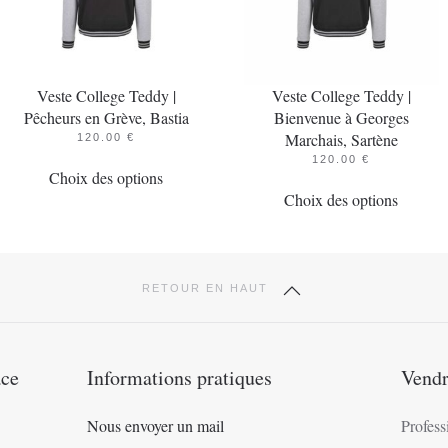
Veste College Teddy |
Veste College Teddy |
Pêcheurs en Grève, Bastia
Bienvenue à Georges
Marchais, Sartène
120.00
€
Ce
120.00
€
Choix des options
Ce
produit
Choix des options
produit
a
a
plusieurs
plusieur
variations.
variatio
Les
RETOUR EN HAUT
Les
options
options
peuvent
peuvent
être
ace
Informations pratiques
Vendr
être
choisies
choisies
sur
Nous envoyer un mail
Profess
sur
la