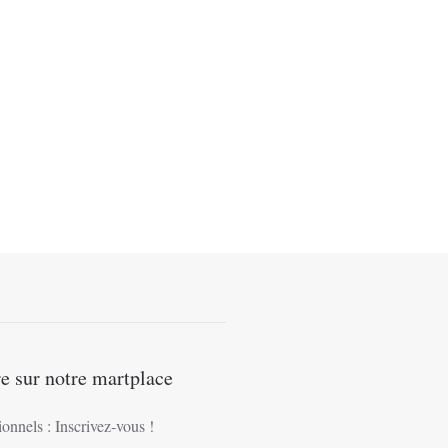
s
ns.
e sur notre martplace
ionnels : Inscrivez-vous !