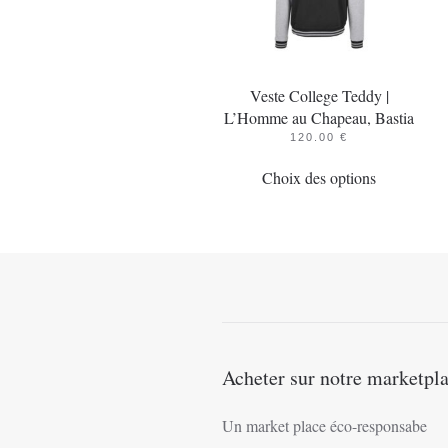
Veste College Teddy |
L’Homme au Chapeau, Bastia
120.00
€
Ce
Choix des options
produit
a
plusieurs
variations.
Les
options
peuvent
être
Acheter sur notre marketpl
choisies
sur
Un market place éco-responsabe
la