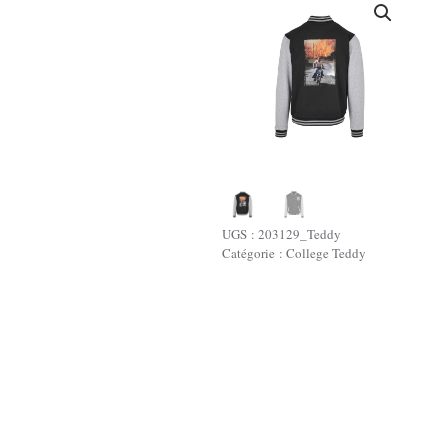
UGS :
203129_Teddy
Catégorie :
College Teddy