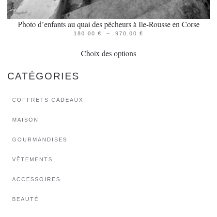
Photo d’enfants au quai des pêcheurs à Ile-Rousse en Corse
PLAGE
180.00
€
–
970.00
€
Ce
DE
PRIX :
Choix des options
produit
180.00 €
À
a
970.00 €
CATÉGORIES
plusieurs
variations.
COFFRETS CADEAUX
Les
options
MAISON
peuvent
GOURMANDISES
être
choisies
VÊTEMENTS
sur
ACCESSOIRES
la
page
BEAUTÉ
du