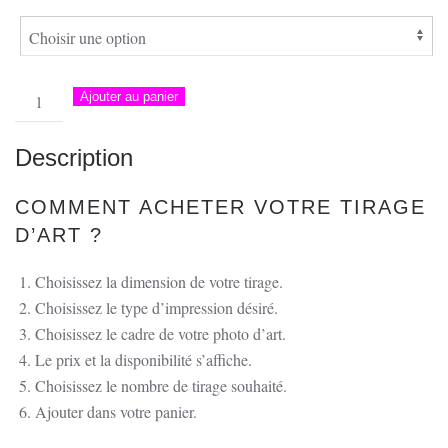
quantité
Ajouter au panier
de
Photo
Description
de
l'école
COMMENT ACHETER VOTRE TIRAGE
de
D’ART ?
Giocatojo
en
Choisissez la dimension de votre tirage.
Castagniccia
Choisissez le type d’impression désiré.
Corse
Choisissez le cadre de votre photo d’art.
Le prix et la disponibilité s’affiche.
Choisissez le nombre de tirage souhaité.
Ajouter dans votre panier.