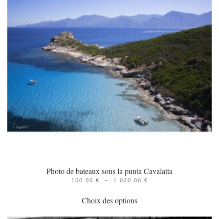
Photo de bateaux sous la punta Cavalatta
PLAGE
150.00
€
–
1,020.00
€
Ce
DE
PRIX :
Choix des options
produit
150.00 €
À
a