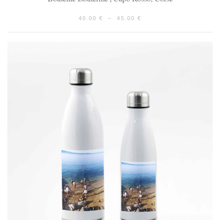
PLAGE
40.00
€
–
45.00
€
DE
PRIX :
40.00 €
À
45.00 €