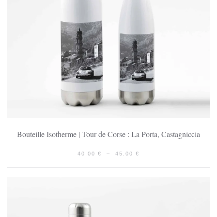
Bouteille Isotherme | Tour de Corse : La Porta, Castagniccia
PLAGE
40.00
€
–
45.00
€
DE
PRIX :
40.00 €
À
45.00 €