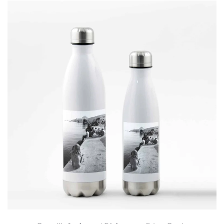
À
45.00 €