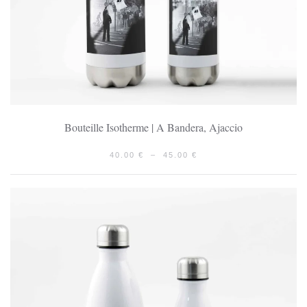
Bouteille Isotherme | A Bandera, Ajaccio
PLAGE
40.00
€
–
45.00
€
DE
PRIX :
40.00 €
À
45.00 €