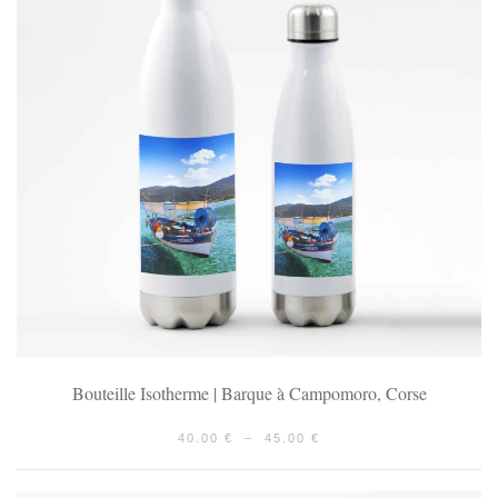
Bouteille Isotherme | Barque à Campomoro, Corse
PLAGE
40.00
€
–
45.00
€
DE
PRIX :
40.00 €