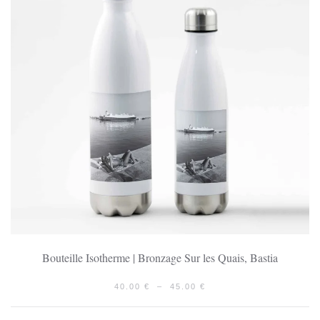
Bouteille Isotherme | Bronzage Sur les Quais, Bastia
PLAGE
40.00
€
–
45.00
€
DE
PRIX :
40.00 €