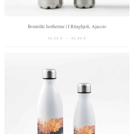
Bouteille Isotherme | I Ritaghjoli, Ajaccio
PLAGE
40.00
€
–
45.00
€
DE
PRIX :
40.00 €
À
45.00 €