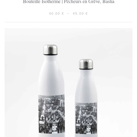
Bouteille Isotherme | Pêcheurs en Grève, Bastia
PLAGE
40.00
€
–
45.00
€
DE
PRIX :
40.00 €
À
45.00 €