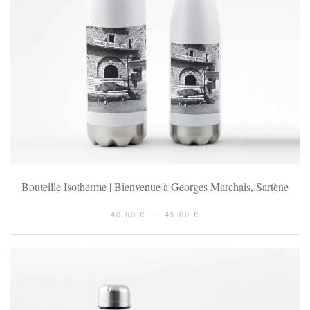
Bouteille Isotherme | Bienvenue à Georges Marchais, Sartène
PLAGE
40.00
€
–
45.00
€
DE
PRIX :
40.00 €
À
45.00 €