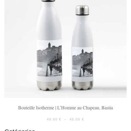
Bouteille Isotherme | L’Homme au Chapeau, Bastia
PLAGE
40.00
€
–
45.00
€
DE
PRIX :