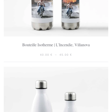
Bouteille Isotherme | L’Incendie, Villanova
PLAGE
40.00
€
–
45.00
€
DE
PRIX :
40.00 €
À
45.00 €