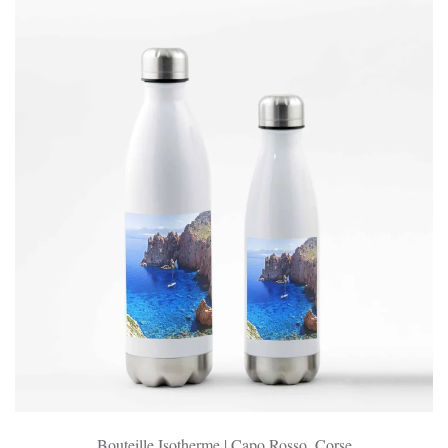
À
45.00 €
Bouteille Isotherme | Capo Rosso, Corse