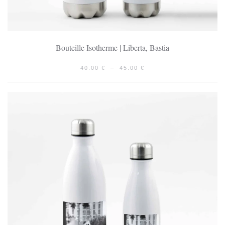
Bouteille Isotherme | Liberta, Bastia
PLAGE
40.00
€
–
45.00
€
DE
PRIX :
40.00 €
À
45.00 €