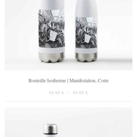
Bouteille Isotherme | Manifestation, Corte
PLAGE
40.00
€
–
45.00
€
DE
PRIX :
40.00 €
À
45.00 €