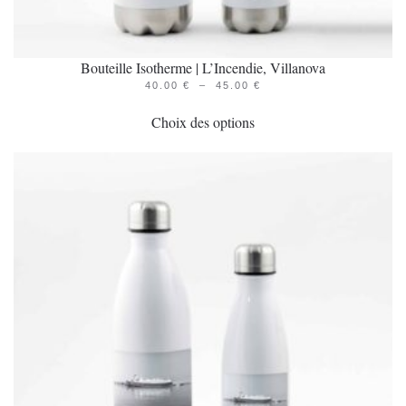
Bouteille Isotherme | L’Incendie, Villanova
PLAGE
40.00
€
–
45.00
€
Ce
DE
PRIX :
Choix des options
produit
40.00 €
À
a
45.00 €
plusieurs
variations.
Les
options
peuvent
être
choisies
sur
la
page