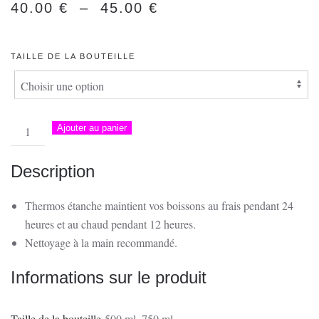
PLAGE
40.00
€
–
45.00
€
DE
PRIX :
TAILLE DE LA BOUTEILLE
40.00 €
À
45.00 €
quantité
Ajouter au panier
de
Bouteille
Description
Isotherme
|
Thermos étanche maintient vos boissons au frais pendant 24
I
heures et au chaud pendant 12 heures.
Ritaghjoli,
Nettoyage à la main recommandé.
Ajaccio
Informations sur le produit
Taille de la bouteille
500 ml
,
750 ml