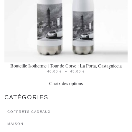
la
page
du
produit
Bouteille Isotherme | Tour de Corse : La Porta, Castagniccia
PLAGE
40.00
€
–
45.00
€
Ce
DE
PRIX :
Choix des options
produit
40.00 €
À
a
45.00 €
CATÉGORIES
plusieurs
variations.
COFFRETS CADEAUX
Les
options
MAISON
peuvent