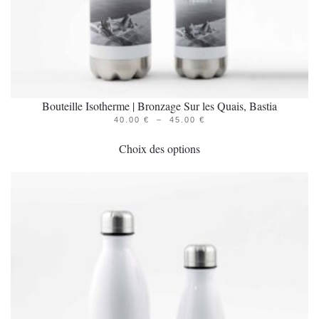
du
produit
Bouteille Isotherme | Bronzage Sur les Quais, Bastia
PLAGE
40.00
€
–
45.00
€
Ce
DE
PRIX :
Choix des options
produit
40.00 €
À
a
45.00 €
plusieurs
variations.
Les
options
peuvent
être
choisies
sur