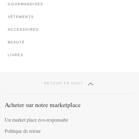
GOURMANDISES
être
choisies
VÊTEMENTS
sur
ACCESSOIRES
la
page
BEAUTÉ
du
produit
LIVRES
RETOUR EN HAUT
Acheter sur notre marketplace
Un market place éco-responsabe
Politique de retour