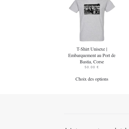
T-Shirt Unisexe |
Embarquement au Port de
Bastia, Corse
50.00
€
Ce
Choix des options
produit
a
plusieurs
variations.
Les
options
peuvent