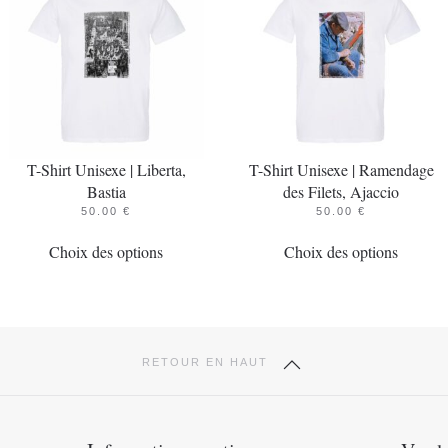
T-Shirt Unisexe | Liberta,
T-Shirt Unisexe | Ramendage
Bastia
des Filets, Ajaccio
50.00
€
50.00
€
Ce
Ce
Choix des options
Choix des options
produit
produit
a
a
plusieurs
plusieur
variations.
variatio
Les
Les
RETOUR EN HAUT
options
options
peuvent
peuvent
être
être