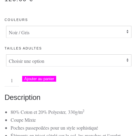
COULEURS
TAILLES ADULTES
quantité
Ajouter au panier
de
Veste
Description
College
Teddy
2
80% Coton et 20% Polyester,
330g/m
|
Coupe Mixte
Tour
Poches passepoilées pour un style sophistiqué
de
Éléments en tricot côtelé sur le col, les manches et l’ourlet