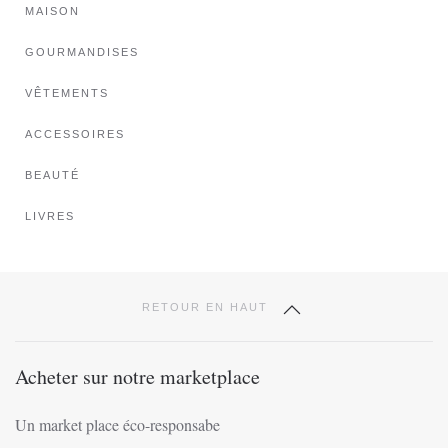
options
MAISON
peuvent
GOURMANDISES
être
choisies
VÊTEMENTS
sur
ACCESSOIRES
la
page
BEAUTÉ
du
produit
LIVRES
RETOUR EN HAUT
Acheter sur notre marketplace
Un market place éco-responsabe