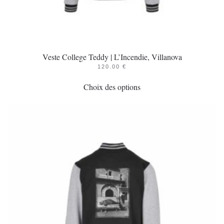
Veste College Teddy | L’Incendie, Villanova
120.00
€
Ce
Choix des options
produit
a
plusieurs
variations.
Les
options
peuvent
être
choisies
sur
la