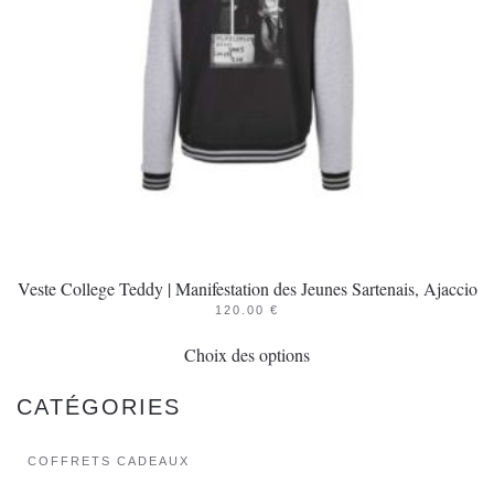
choisies
sur
la
page
du
produit
Veste College Teddy | Manifestation des Jeunes Sartenais, Ajaccio
120.00
€
Ce
Choix des options
produit
a
CATÉGORIES
plusieurs
variations.
COFFRETS CADEAUX
Les