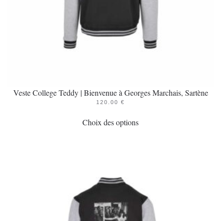
page
du
produit
Veste College Teddy | Bienvenue à Georges Marchais, Sartène
120.00
€
Ce
Choix des options
produit
a
plusieurs
variations.
Les
options
peuvent
être