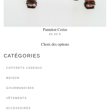
Pantalon Cerise
49.00
€
Ce
Choix des options
produit
a
CATÉGORIES
plusieurs
variations.
COFFRETS CADEAUX
Les
options
MAISON
peuvent
GOURMANDISES
être
choisies
VÊTEMENTS
sur
ACCESSOIRES
la