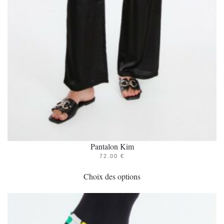
Pantalon Kim
72.00
€
Ce
Choix des options
produit
a
plusieurs
variations.