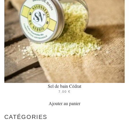
être
choisies
sur
la
page
du
produit
Sel de bain Cédrat
7.00
€
Ajouter au panier
CATÉGORIES