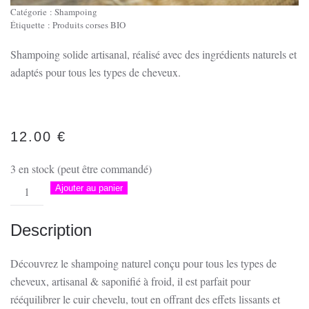
Catégorie :
Shampoing
Étiquette :
Produits corses BIO
Shampoing solide artisanal, réalisé avec des ingrédients naturels et
adaptés pour tous les types de cheveux.
12.00
€
3 en stock (peut être commandé)
quantité
Ajouter au panier
de
Shampoing
Description
solide
artisanal
Découvrez le shampoing naturel conçu pour tous les types de
corse
cheveux, artisanal & saponifié à froid, il est parfait pour
rééquilibrer le cuir chevelu, tout en offrant des effets lissants et