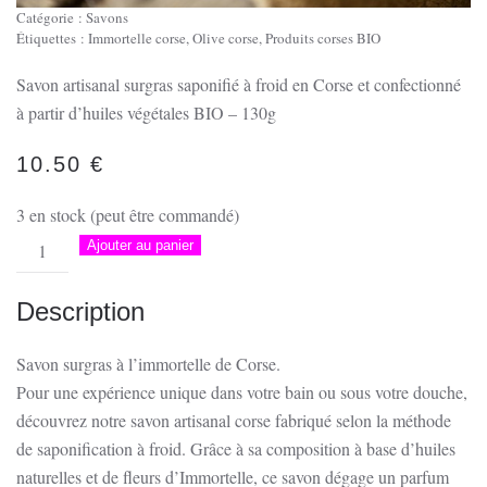
Catégorie :
Savons
Étiquettes :
Immortelle corse
,
Olive corse
,
Produits corses BIO
Savon artisanal surgras saponifié à froid en Corse et confectionné
à partir d’huiles végétales BIO – 130g
10.50
€
3 en stock (peut être commandé)
quantité
Ajouter au panier
de
Savon
Description
à
l'immortelle
Savon surgras à l’immortelle de Corse.
corse
Pour une expérience unique dans votre bain ou sous votre douche,
découvrez notre savon artisanal corse fabriqué selon la méthode
de saponification à froid. Grâce à sa composition à base d’huiles
naturelles et de fleurs d’Immortelle, ce savon dégage un parfum