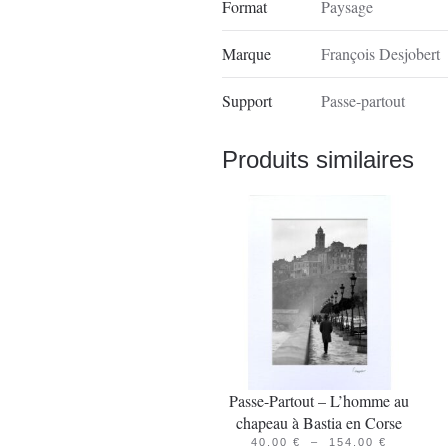
Format
Paysage
Marque
François Desjobert
Support
Passe-partout
Produits similaires
Passe-Partout – L’homme au
chapeau à Bastia en Corse
PLAGE
40.00
€
–
154.00
€