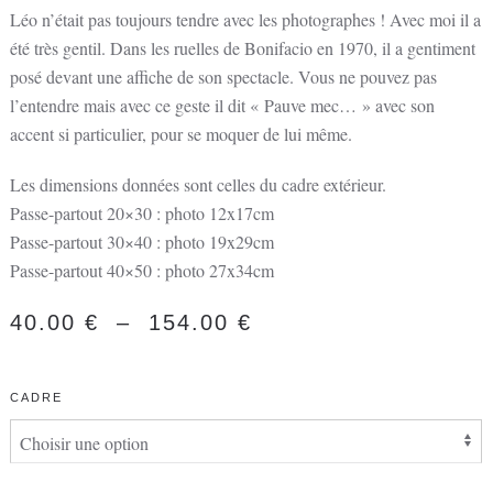
Léo n’était pas toujours tendre avec les photographes ! Avec moi il a
été très gentil. Dans les ruelles de Bonifacio en 1970, il a gentiment
posé devant une affiche de son spectacle. Vous ne pouvez pas
l’entendre mais avec ce geste il dit « Pauve mec… » avec son
accent si particulier, pour se moquer de lui même.
Les dimensions données sont celles du cadre extérieur.
Passe-partout 20×30 : photo 12x17cm
Passe-partout 30×40 : photo 19x29cm
Passe-partout 40×50 : photo 27x34cm
PLAGE
40.00
€
–
154.00
€
DE
PRIX :
CADRE
40.00 €
À
154.00 €