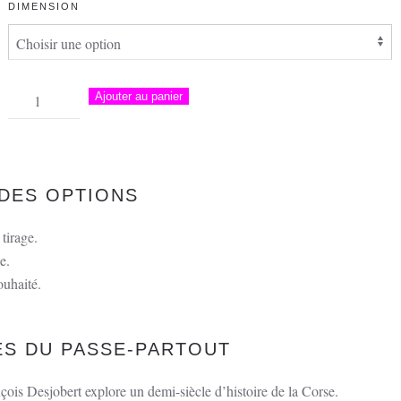
DIMENSION
quantité
Ajouter au panier
de
Passe-
Partout
–
DES OPTIONS
Léo
Ferré,
tirage.
Bonifacio
e.
ouhaité.
ÉS DU PASSE-PARTOUT
çois Desjobert explore un demi-siècle d’histoire de la Corse.