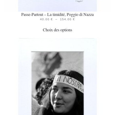
Passe-Partout – La timidité, Poggio di Nazza
PLAGE
40.00
€
–
154.00
€
Ce
DE
PRIX :
Choix des options
produit
40.00 €
À
a
154.00 €
plusieurs
variations.
Les
options
peuvent
être
choisies
sur
la
page
du