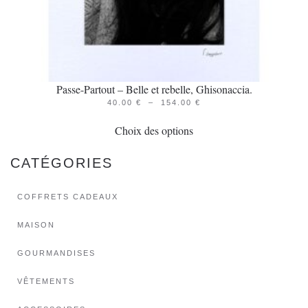
produit
Passe-Partout – Belle et rebelle, Ghisonaccia.
PLAGE
40.00
€
–
154.00
€
Ce
DE
PRIX :
Choix des options
produit
40.00 €
À
a
154.00 €
CATÉGORIES
plusieurs
variations.
COFFRETS CADEAUX
Les
options
MAISON
peuvent
GOURMANDISES
être
choisies
VÊTEMENTS
sur