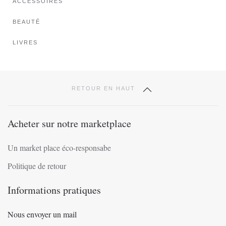
ACCESSOIRES
la
page
BEAUTÉ
du
produit
LIVRES
RETOUR EN HAUT
Acheter sur notre marketplace
Un market place éco-responsabe
Politique de retour
Informations pratiques
Nous envoyer un mail