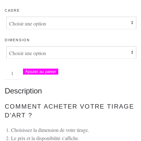
PRIX :
CADRE
35.00 €
À
139.00 €
DIMENSION
quantité
Ajouter au panier
de
Passe-
Description
Partout
–
COMMENT ACHETER VOTRE TIRAGE
Le
D’ART ?
bar
de
Choisissez la dimension de votre tirage.
la
Le prix et la disponibilité s’affiche.