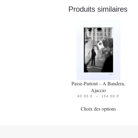
Produits similaires
Passe-Partout – A Bandera,
Ajaccio
PLAGE
40.00
€
–
154.00
€
Ce
DE
PRIX :
Choix des options
produit
40.00 €
À
a
154.00 €
plusieurs
variations.