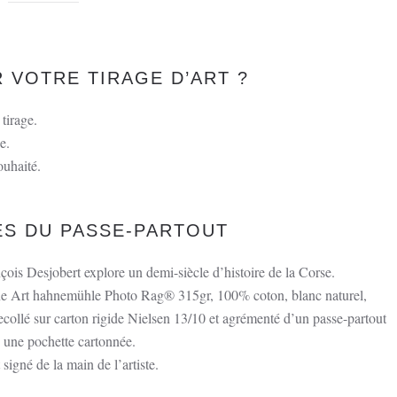
de
Passe-
Partout
–
VOTRE TIRAGE D’ART ?
Dame
au
tirage.
chapeau,
e.
Nonza.
ouhaité.
ÉS DU PASSE-PARTOUT
çois Desjobert explore un demi-siècle d’histoire de la Corse.
Fine Art hahnemühle Photo Rag® 315gr, 100% coton, blanc naturel,
trecollé sur carton rigide Nielsen 13/10 et agrémenté d’un passe-partout
s une pochette cartonnée.
 signé de la main de l’artiste.