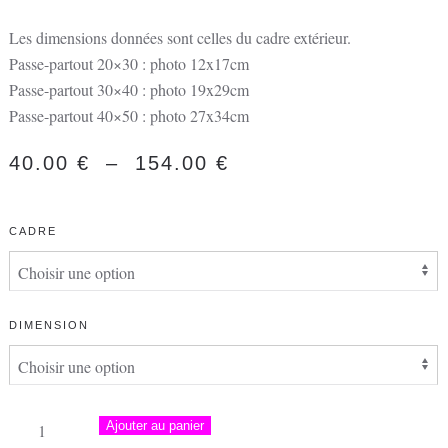
Les dimensions données sont celles du cadre extérieur.
Passe-partout 20×30 : photo 12x17cm
Passe-partout 30×40 : photo 19x29cm
Passe-partout 40×50 : photo 27x34cm
PLAGE
40.00
€
–
154.00
€
DE
PRIX :
CADRE
40.00 €
À
154.00 €
DIMENSION
quantité
Ajouter au panier