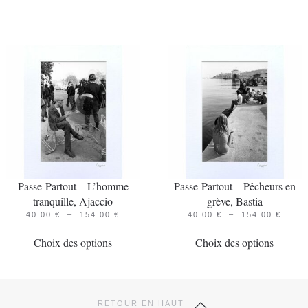
Passe-Partout – L’homme
Passe-Partout – Pêcheurs en
tranquille, Ajaccio
grève, Bastia
PLAGE
PLAG
40.00
€
–
154.00
€
40.00
€
–
154.00
€
Ce
DE
Ce
DE
PRIX :
PRIX 
Choix des options
Choix des options
produit
produit
40.00 €
40.00
À
À
a
a
154.00 €
154.0
plusieurs
plusieur
variations.
variatio
RETOUR EN HAUT