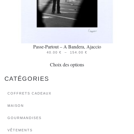
du
produit
Passe-Partout – A Bandera, Ajaccio
PLAGE
40.00
€
–
154.00
€
Ce
DE
PRIX :
Choix des options
produit
40.00 €
À
a
154.00 €
CATÉGORIES
plusieurs
variations.
COFFRETS CADEAUX
Les
options
MAISON
peuvent
GOURMANDISES
être
choisies
VÊTEMENTS