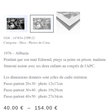
UGS :
147854-25PP-22
Catégorie :
Déco : Photos de Corse
1976 – Abbazia
Pendant que son mari Edmond, purge sa peine en prison, madame
Simeoni assiste avec ses deux enfants au congrès de l’APC.
Les dimensions données sont celles du cadre extérieur.
Passe-partout 20×30 : photo 12x17cm
Passe-partout 30×40 : photo 19x29cm
Passe-partout 40×50 : photo 27x34cm
PLAGE
40.00
€
–
154.00
€