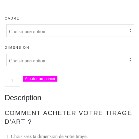
DE
PRIX :
CADRE
40.00 €
À
154.00 €
DIMENSION
quantité
Ajouter au panier
de
Passe-
Description
Partout
–
COMMENT ACHETER VOTRE TIRAGE
Congrès
D’ART ?
de
l'APC,
Choisissez la dimension de votre tirage.