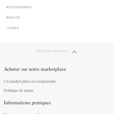
sur
ACCESSOIRES
la
page
BEAUTÉ
du
produit
LIVRES
RETOUR EN HAUT
Acheter sur notre marketplace
Un market place éco-responsabe
Politique de retour
Informations pratiques