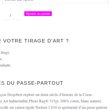
quantité
Ajouter au panier
de
Passe-
Partout
–
VOTRE TIRAGE D’ART ?
Bienvenue
à
tirage.
Georges
e.
Marchais,
ouhaité.
Sartène
ÉS DU PASSE-PARTOUT
çois Desjobert explore un demi-siècle d’histoire de la Corse.
Fine Art hahnemühle Photo Rag® 315gr, 100% coton, blanc naturel,
trecollé sur carton rigide Nielsen 13/10 et agrémenté d’un passe-partout