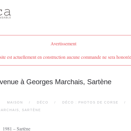
Avertissement
site est actuellement en construction aucune commande ne sera honorée
nvenue à Georges Marchais, Sartène
MAISON
DÉCO
DÉCO : PHOTOS DE CORSE
ARCHAIS, SARTÈNE
1981 – Sartène