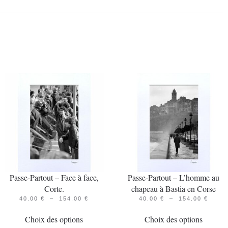
Passe-Partout – Face à face,
Passe-Partout – L’homme au
Corte.
chapeau à Bastia en Corse
PLAGE
PLAG
40.00
€
–
154.00
€
40.00
€
–
154.00
€
Ce
DE
Ce
DE
PRIX :
PRIX 
Choix des options
Choix des options
produit
produit
40.00 €
40.00