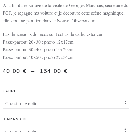
A la fin du reportage de la visite de Georges Marchais, secrétaire du
PCF, je regagne ma voiture et je découvre cette scène magnifique,
elle fera une parution dans le Nouvel Observateur.
Les dimensions données sont celles du cadre extérieur.
Passe-partout 20×30 : photo 12x17cm
Passe-partout 30×40 : photo 19x29cm
Passe-partout 40×50 : photo 27x34cm
PLAGE
40.00
€
–
154.00
€
DE
PRIX :
CADRE
40.00 €
À
154.00 €
DIMENSION