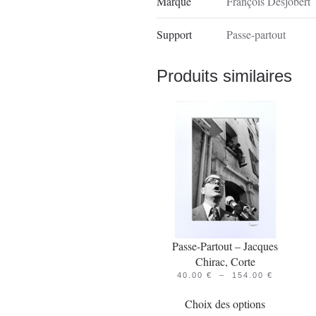
Marque
François Desjobert
Support
Passe-partout
Produits similaires
Passe-Partout – Jacques
Chirac, Corte
PLAGE
40.00
€
–
154.00
€
Ce
DE
PRIX :
Choix des options
produit
40.00 €