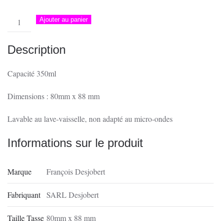
quantité
Ajouter au panier
de
Tasse
Description
Émaillée
|
Capacité 350ml
Col
d'Aspretto
Dimensions : 80mm x 88 mm
Sous
Lavable au lave-vaisselle, non adapté au micro-ondes
la
Neige,
Informations sur le produit
Ajaccio
Marque
François Desjobert
Fabriquant
SARL Desjobert
Taille Tasse
80mm x 88 mm