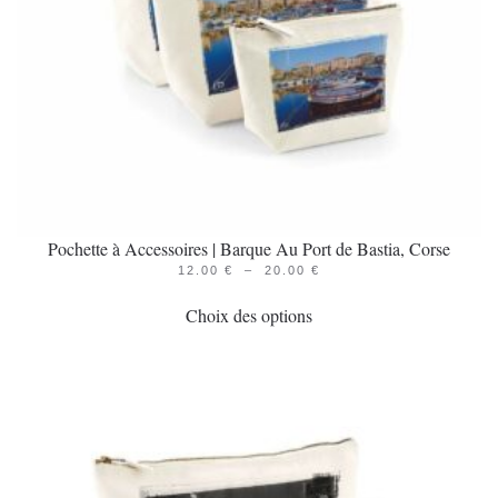
sur
la
page
du
produit
Pochette à Accessoires | Barque Au Port de Bastia, Corse
PLAGE
12.00
€
–
20.00
€
Ce
DE
PRIX :
Choix des options
produit
12.00 €
À
a
20.00 €
plusieurs
variations.
Les
options
peuvent