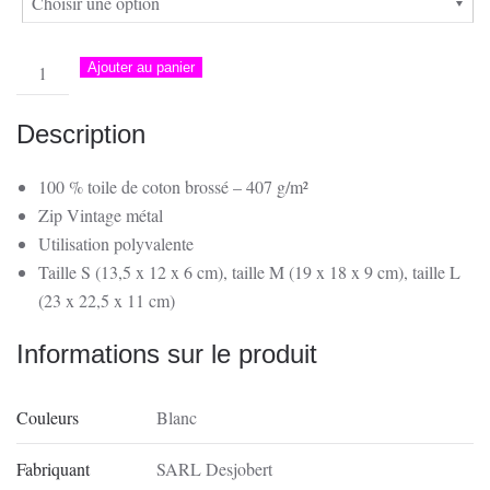
À
20.00 €
quantité
Ajouter au panier
de
Pochette
Description
à
Accessoires
100 % toile de coton brossé – 407 g/m²
|
Zip Vintage métal
Retour
Utilisation polyvalente
de
Taille S (13,5 x 12 x 6 cm), taille M (19 x 18 x 9 cm), taille L
Pêche
(23 x 22,5 x 11 cm)
à
la
Informations sur le produit
Citadelle,
Ajaccio
Couleurs
Blanc
Fabriquant
SARL Desjobert