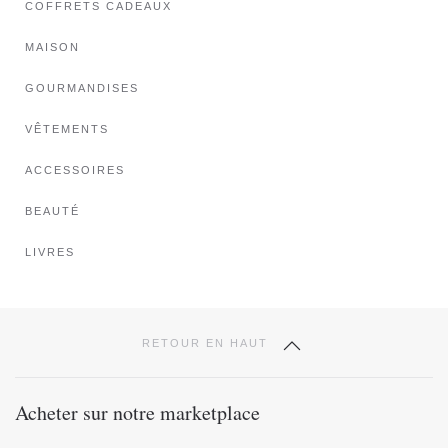
COFFRETS CADEAUX
Les
options
MAISON
peuvent
GOURMANDISES
être
choisies
VÊTEMENTS
sur
ACCESSOIRES
la
page
BEAUTÉ
du
produit
LIVRES
RETOUR EN HAUT
Acheter sur notre marketplace