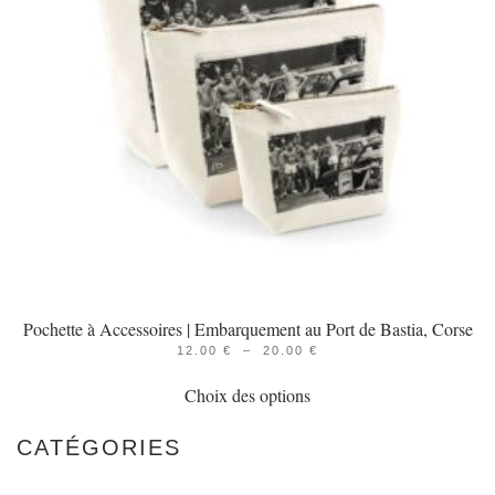
être
choisies
sur
la
page
du
produit
Pochette à Accessoires | Embarquement au Port de Bastia, Corse
PLAGE
12.00
€
–
20.00
€
Ce
DE
PRIX :
Choix des options
produit
12.00 €
À
a
20.00 €
CATÉGORIES
plusieurs
variations.