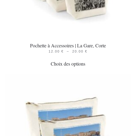
Pochette à Accessoires | La Gare, Corte
PLAGE
12.00
€
–
20.00
€
Ce
DE
PRIX :
Choix des options
produit
12.00 €
À
a
20.00 €
plusieurs
variations.
Les
options
peuvent
être
choisies