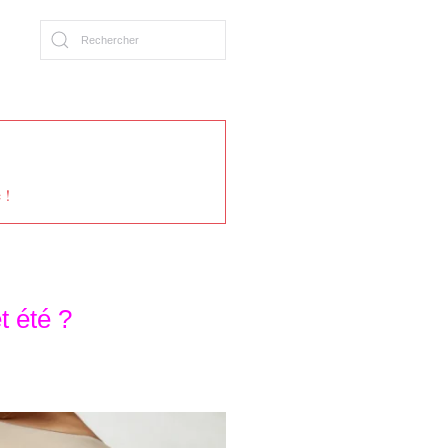
 !
t été ?