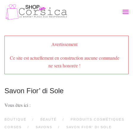
Passer au contenu principal
Avertissement
Ce site est actuellement en construction aucune commande
ne sera honorée !
Savon Fior’ di Sole
Vous êtes ici :
BOUTIQUE
BEAUTÉ
PRODUITS COSMÉTIQUES
CORSES
SAVONS
SAVON FIOR’ DI SOLE