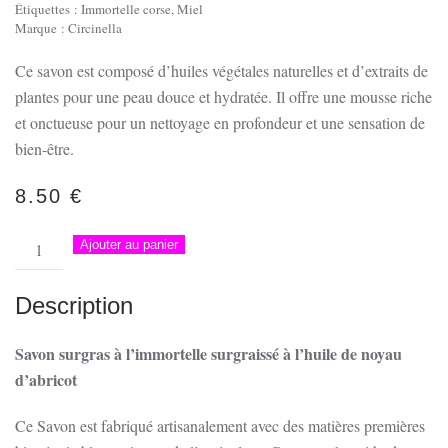
Étiquettes :
Immortelle corse
,
Miel
Marque :
Circinella
Ce savon est composé d’huiles végétales naturelles et d’extraits de
plantes pour une peau douce et hydratée. Il offre une mousse riche
et onctueuse pour un nettoyage en profondeur et une sensation de
bien-être.
8.50
€
quantité
Ajouter au panier
de
Savon
Description
Fior'
di
Savon surgras à l’immortelle surgraissé à l’huile de noyau
Sole
d’abricot
Ce Savon est fabriqué artisanalement avec des matières premières