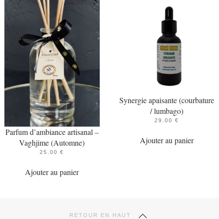
Synergie apaisante (courbature
/ lumbago)
29.00
€
Parfum d’ambiance artisanal –
Ajouter au panier
Vaghjime (Automne)
25.00
€
Ajouter au panier
RETOUR EN HAUT