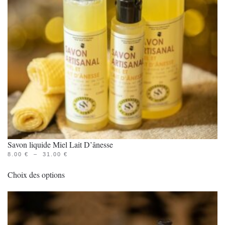
Savon liquide Miel Lait D’ânesse
PLAGE
8.00
€
–
31.00
€
Ce
DE
PRIX :
Choix des options
produit
8.00 €
À
a
31.00 €
plusieurs
variations.