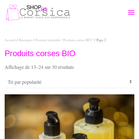
Passer au contenu principal
Accueil
/
Boutique
/
Produits identifiés “Produits corses BIO”
/ Page 2
Produits corses BIO
Trié
Affichage de 13–24 sur 30 résultats
par
popularité