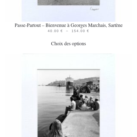
Passe-Partout – Bienvenue à Georges Marchais, Sartène
PLAGE
40.00
€
–
154.00
€
Ce
DE
PRIX :
Choix des options
produit
40.00 €
À
a
154.00 €
plusieurs
variations.
Les
options
peuvent
être
choisies
sur
la
page