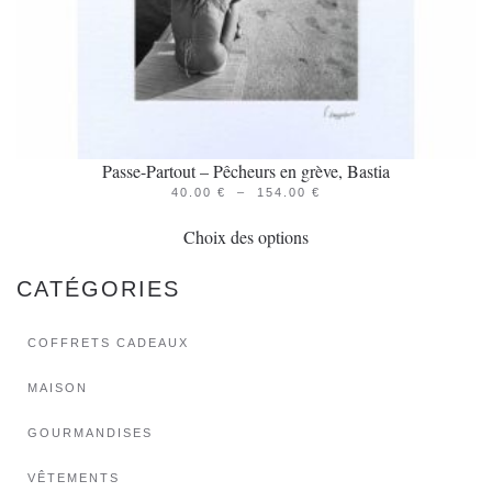
du
produit
Passe-Partout – Pêcheurs en grève, Bastia
PLAGE
40.00
€
–
154.00
€
Ce
DE
PRIX :
Choix des options
produit
40.00 €
À
a
154.00 €
CATÉGORIES
plusieurs
variations.
COFFRETS CADEAUX
Les
options
MAISON
peuvent
GOURMANDISES
être
choisies
VÊTEMENTS