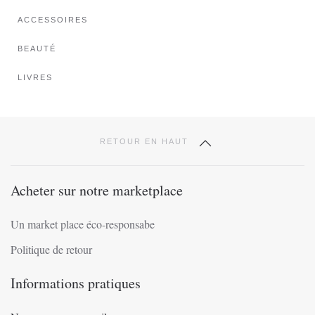
sur
ACCESSOIRES
la
page
BEAUTÉ
du
produit
LIVRES
RETOUR EN HAUT
Acheter sur notre marketplace
Un market place éco-responsabe
Politique de retour
Informations pratiques