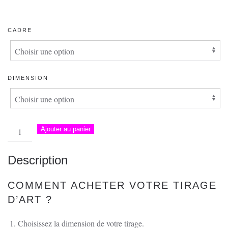
DE
PRIX :
CADRE
40.00 €
À
154.00 €
DIMENSION
quantité
Ajouter au panier
de
Passe-
Description
Partout
–
COMMENT ACHETER VOTRE TIRAGE
Sortie
D’ART ?
de
route,
Choisissez la dimension de votre tirage.