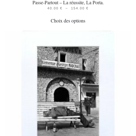
Passe-Partout – La réussite, La Porta.
PLAGE
40.00
€
–
154.00
€
Ce
DE
PRIX :
Choix des options
produit
40.00 €
À
a
154.00 €
plusieurs
variations.
Les
options
peuvent
être
choisies
sur
la
page
du
produit